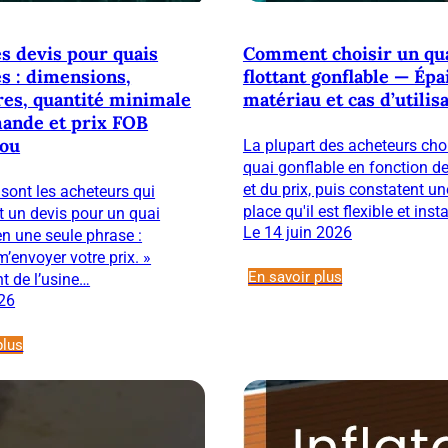
s devis pour quais
Comment choisir un qu
es : dimensions,
flottant gonflable — Épa
res, quantité minimale
matériau et cas d’utilis
ande et prix FOB
ou
La plupart des acheteurs cho
quai gonflable en fonction de
et du prix, puis constatent un
ont les acheteurs qui
place qu'il est flexible et ins
 un devis pour un quai
Le 14 juin 2026
en une seule phrase :
m’envoyer votre prix. »
En savoir plus
t de l’usine…
026
plus