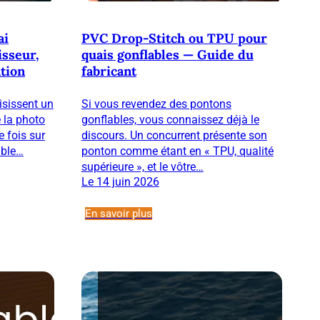
ai
PVC Drop-Stitch ou TPU pour
isseur,
quais gonflables — Guide du
ation
fabricant
isissent un
Si vous revendez des pontons
 la photo
gonflables, vous connaissez déjà le
e fois sur
discours. Un concurrent présente son
table…
ponton comme étant en « TPU, qualité
supérieure », et le vôtre…
Le 14 juin 2026
En savoir plus