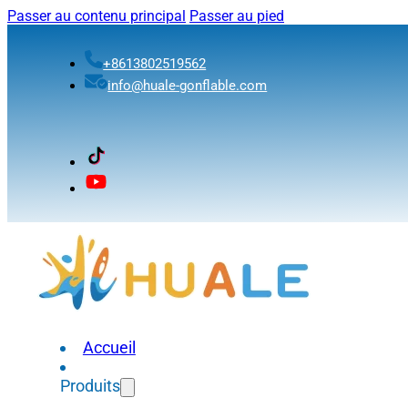
Passer au contenu principal
Passer au pied
+8613802519562
info@huale-gonflable.com
Accueil
Produits