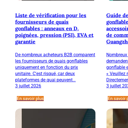
Liste de vérification pour les
Guide de
fournisseurs de quais
gonflabl
gonflables : anneaux en D,
accessoi
poignées, pression (PSI), EVA et
de comm
garantie
Guangzh
De nombreux acheteurs B2B comparent
Nombreux s
les fournisseurs de quais gonflables
demandent
uniquement en fonction du prix
gonflable 
unitaire. C'est risqué, car deux
« Veuillez 
plateformes de quai peuvent…
Directemen
3 juillet 2026
3 juillet 2
En savoir plus
En savoir 