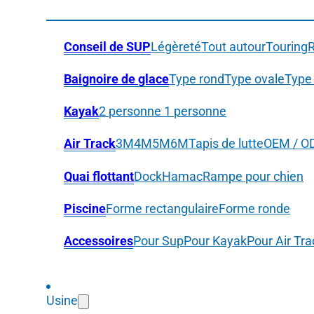
Conseil de SUP
Légèreté
Tout autour
Touring
Baignoire de glace
Type rond
Type ovale
Type 
Kayak
2 personne
1 personne
Air Track
3M
4M
5M
6M
Tapis de lutte
OEM / 
Quai flottant
Dock
Hamac
Rampe pour chien
Piscine
Forme rectangulaire
Forme ronde
Accessoires
Pour Sup
Pour Kayak
Pour Air Tra
Usine