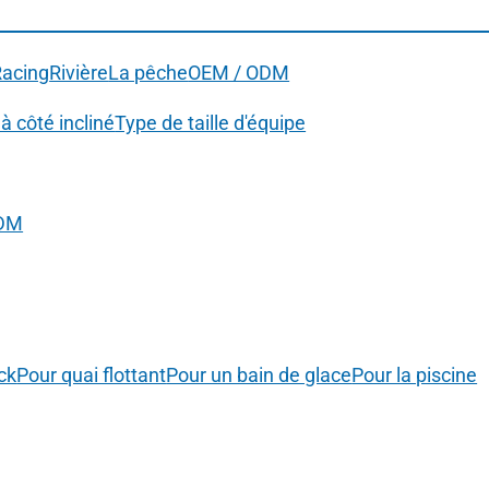
Racing
Rivière
La pêche
OEM / ODM
à côté incliné
Type de taille d'équipe
ODM
ck
Pour quai flottant
Pour un bain de glace
Pour la piscine